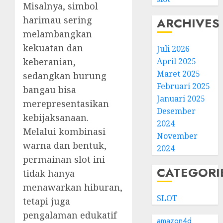
Misalnya, simbol
harimau sering
ARCHIVES
melambangkan
kekuatan dan
Juli 2026
April 2025
keberanian,
Maret 2025
sedangkan burung
Februari 2025
bangau bisa
Januari 2025
merepresentasikan
Desember
kebijaksanaan.
2024
Melalui kombinasi
November
warna dan bentuk,
2024
permainan slot ini
CATEGORI
tidak hanya
menawarkan hiburan,
SLOT
tetapi juga
pengalaman edukatif
amazon4d