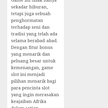
sekadar hiburan,
tetapi juga sebuah
penghormatan
terhadap seni dan
tradisi yang telah ada
selama berabad-abad.
Dengan fitur bonus
yang menarik dan
peluang besar untuk
kemenangan, game
slot ini menjadi
pilihan menarik bagi
para pencinta slot
yang ingin merasakan
keajaiban Afrika
dalam setiap