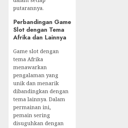
putarannya.
Perbandingan Game
Slot dengan Tema
Afrika dan Lainnya
Game slot dengan
tema Afrika
menawarkan
pengalaman yang
unik dan menarik
dibandingkan dengan
tema lainnya. Dalam
permainan ini,
pemain sering
disuguhkan dengan