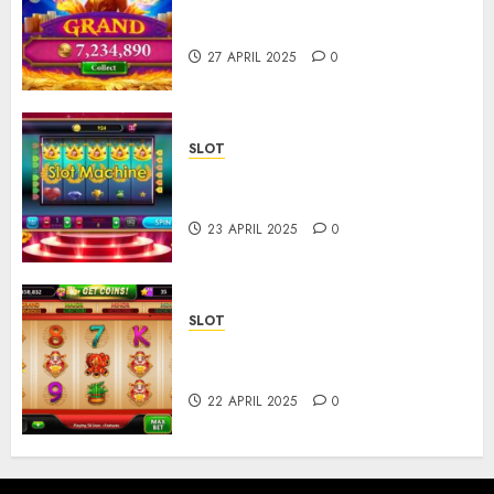
Game Slot Baru yang Sedang
Trending Tahun Ini
27 APRIL 2025
0
SLOT
Bermain Slot Online untuk
Hiburan, Bukan untuk Stres
23 APRIL 2025
0
SLOT
Panduan Menggunakan
Crypto di Situs Slot Online
22 APRIL 2025
0