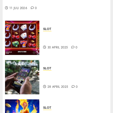
Pemula
11 JULI 2026
0
SLOT
Slot Online yang Cocok untuk
Semua Kalangan
30 APRIL 2025
0
SLOT
Tips Mendapatkan Jackpot di
Slot Online
28 APRIL 2025
0
SLOT