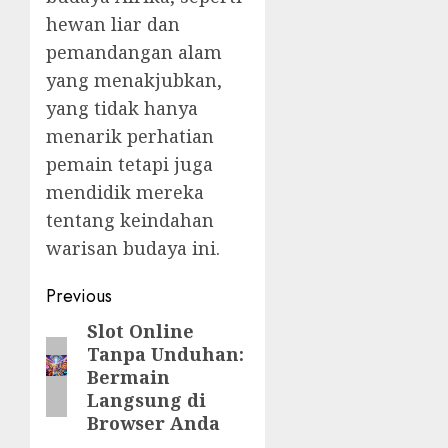
hewan liar dan
pemandangan alam
yang menakjubkan,
yang tidak hanya
menarik perhatian
pemain tetapi juga
mendidik mereka
tentang keindahan
warisan budaya ini.
Post
Previous
navigation
Slot Online
Previous
Tanpa Unduhan:
post:
Bermain
Langsung di
Browser Anda