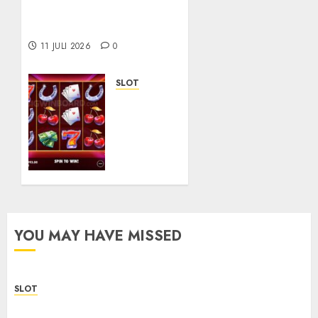
Maxwin yang Nyaman
untuk Pemula
11 JULI 2026
0
SLOT
Slot
Online
yang
Cocok
untuk
Semua
Kalangan
30 APRIL
YOU MAY HAVE MISSED
2025
0
SLOT
Cara Memilih Slot Maxwin yang Nyaman untuk