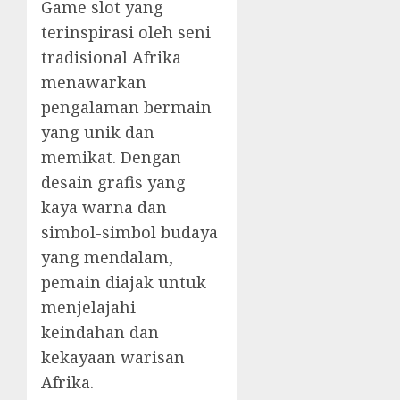
Game slot yang
terinspirasi oleh seni
tradisional Afrika
menawarkan
pengalaman bermain
yang unik dan
memikat. Dengan
desain grafis yang
kaya warna dan
simbol-simbol budaya
yang mendalam,
pemain diajak untuk
menjelajahi
keindahan dan
kekayaan warisan
Afrika.