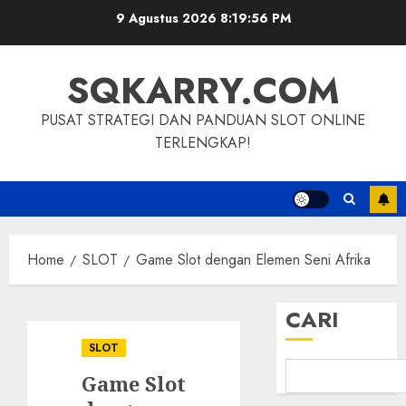
Skip
9 Agustus 2026
8:19:57 PM
to
content
SQKARRY.COM
PUSAT STRATEGI DAN PANDUAN SLOT ONLINE
TERLENGKAP!
Home
SLOT
Game Slot dengan Elemen Seni Afrika
CARI
SLOT
Game Slot