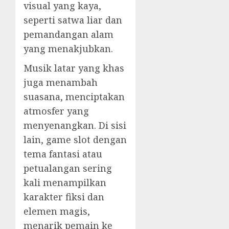
visual yang kaya,
seperti satwa liar dan
pemandangan alam
yang menakjubkan.
Musik latar yang khas
juga menambah
suasana, menciptakan
atmosfer yang
menyenangkan. Di sisi
lain, game slot dengan
tema fantasi atau
petualangan sering
kali menampilkan
karakter fiksi dan
elemen magis,
menarik pemain ke