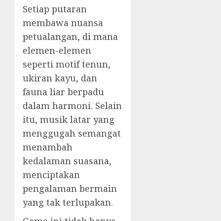
Setiap putaran
membawa nuansa
petualangan, di mana
elemen-elemen
seperti motif tenun,
ukiran kayu, dan
fauna liar berpadu
dalam harmoni. Selain
itu, musik latar yang
menggugah semangat
menambah
kedalaman suasana,
menciptakan
pengalaman bermain
yang tak terlupakan.
Game ini tidak hanya