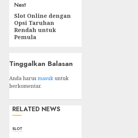
Next
Slot Online dengan
Next
Opsi Taruhan
post:
Rendah untuk
Pemula
Tinggalkan Balasan
Anda harus
masuk
untuk
berkomentar.
RELATED NEWS
SLOT
Cara Memilih Slot