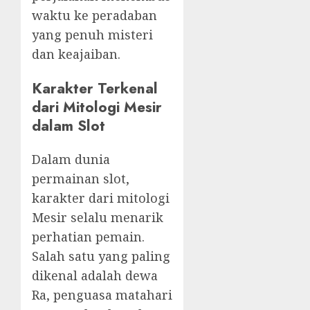
waktu ke peradaban
yang penuh misteri
dan keajaiban.
Karakter Terkenal
dari Mitologi Mesir
dalam Slot
Dalam dunia
permainan slot,
karakter dari mitologi
Mesir selalu menarik
perhatian pemain.
Salah satu yang paling
dikenal adalah dewa
Ra, penguasa matahari