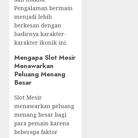
Pengalaman bermain
menjadi lebih
berkesan dengan
hadirnya karakter-
karakter ikonik ini.
Mengapa Slot Mesir
Menawarkan
Peluang Menang
Besar
Slot Mesir
menawarkan peluang
menang besar bagi
para pemain karena
beberapa faktor