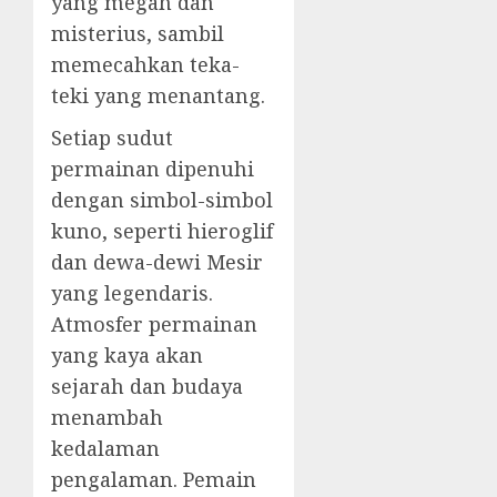
yang megah dan
misterius, sambil
memecahkan teka-
teki yang menantang.
Setiap sudut
permainan dipenuhi
dengan simbol-simbol
kuno, seperti hieroglif
dan dewa-dewi Mesir
yang legendaris.
Atmosfer permainan
yang kaya akan
sejarah dan budaya
menambah
kedalaman
pengalaman. Pemain