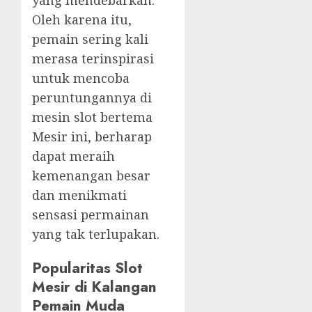
Oleh karena itu,
pemain sering kali
merasa terinspirasi
untuk mencoba
peruntungannya di
mesin slot bertema
Mesir ini, berharap
dapat meraih
kemenangan besar
dan menikmati
sensasi permainan
yang tak terlupakan.
Popularitas Slot
Mesir di Kalangan
Pemain Muda