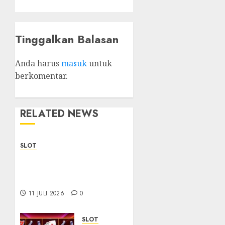
Tinggalkan Balasan
Anda harus
masuk
untuk
berkomentar.
RELATED NEWS
SLOT
Cara Memilih Slot
Maxwin yang Nyaman
untuk Pemula
11 JULI 2026
0
SLOT