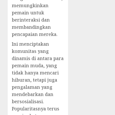
memungkinkan
pemain untuk
berinteraksi dan
membandingkan
pencapaian mereka.
Ini menciptakan
komunitas yang
dinamis di antara para
pemain muda, yang
tidak hanya mencari
hiburan, tetapi juga
pengalaman yang
mendebarkan dan
bersosialisasi.
Popularitasnya terus