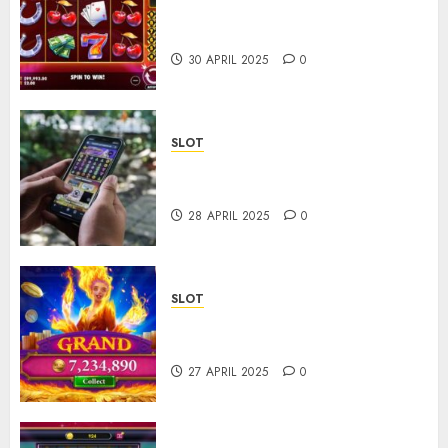
Slot Online yang Cocok untuk
Semua Kalangan
30 APRIL 2025
0
SLOT
Tips Mendapatkan Jackpot di
Slot Online
28 APRIL 2025
0
SLOT
Game Slot Baru yang Sedang
Trending Tahun Ini
27 APRIL 2025
0