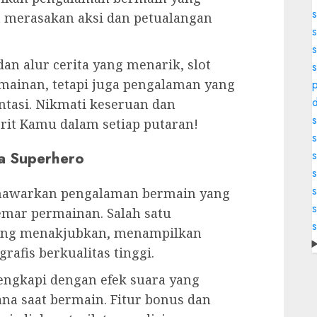
s
 merasakan aksi dan petualangan
s
s
n alur cerita yang menarik, slot
s
mainan, tetapi juga pengalaman yang
p
tasi. Nikmati keseruan dan
s
rit Kamu dalam setiap putaran!
s
s
a Superhero
s
s
enawarkan pengalaman bermain yang
s
emar permainan. Salah satu
s
yang menakjubkan, menampilkan
rafis berkualitas tinggi.
ilengkapi dengan efek suara yang
a saat bermain. Fitur bonus dan