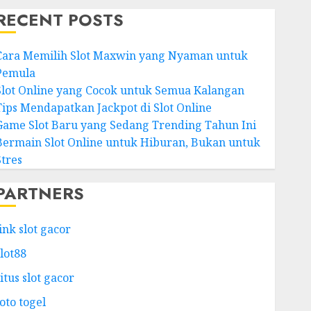
RECENT POSTS
Cara Memilih Slot Maxwin yang Nyaman untuk
Pemula
Slot Online yang Cocok untuk Semua Kalangan
Tips Mendapatkan Jackpot di Slot Online
Game Slot Baru yang Sedang Trending Tahun Ini
Bermain Slot Online untuk Hiburan, Bukan untuk
Stres
PARTNERS
ink slot gacor
slot88
itus slot gacor
oto togel