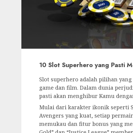
10 Slot Superhero yang Pasti 
Slot superhero adalah pilihan ya
game dan film. Dalam dunia perjudi
pasti akan menghibur Kamu dengan
Mulai dari karakter ikonik sepert
Avengers yang kuat, setiap perma
memukau dan fitur bonus yang me
Gold” dan “Justice League” membe