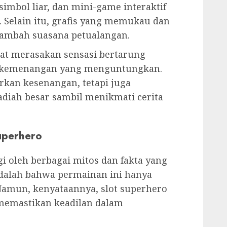
 simbol liar, dan mini-game interaktif
Selain itu, grafis yang memukau dan
ambah suasana petualangan.
at merasakan sensasi bertarung
 kemenangan yang menguntungkan.
rkan kesenangan, tetapi juga
iah besar sambil menikmati cerita
uperhero
ngi oleh berbagai mitos dan fakta yang
dalah bahwa permainan ini hanya
amun, kenyataannya, slot superhero
memastikan keadilan dalam