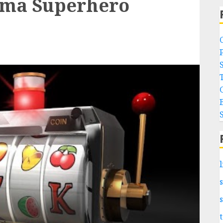
tema Superhero
l
s
t