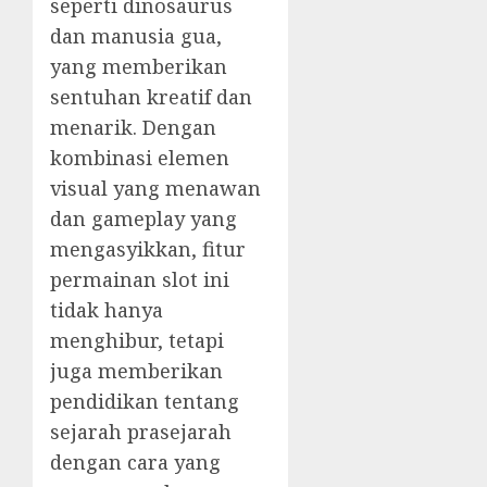
seperti dinosaurus
dan manusia gua,
yang memberikan
sentuhan kreatif dan
menarik. Dengan
kombinasi elemen
visual yang menawan
dan gameplay yang
mengasyikkan, fitur
permainan slot ini
tidak hanya
menghibur, tetapi
juga memberikan
pendidikan tentang
sejarah prasejarah
dengan cara yang