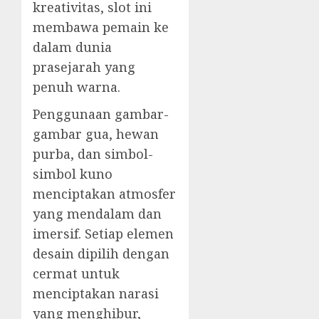
kreativitas, slot ini
membawa pemain ke
dalam dunia
prasejarah yang
penuh warna.
Penggunaan gambar-
gambar gua, hewan
purba, dan simbol-
simbol kuno
menciptakan atmosfer
yang mendalam dan
imersif. Setiap elemen
desain dipilih dengan
cermat untuk
menciptakan narasi
yang menghibur,