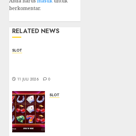
Anda harus
masuk
untuk
berkomentar.
RELATED NEWS
SLOT
Cara Memilih Slot
Maxwin yang Nyaman
untuk Pemula
11 JULI 2026
0
SLOT
Slot
Online
yang
Cocok
untuk