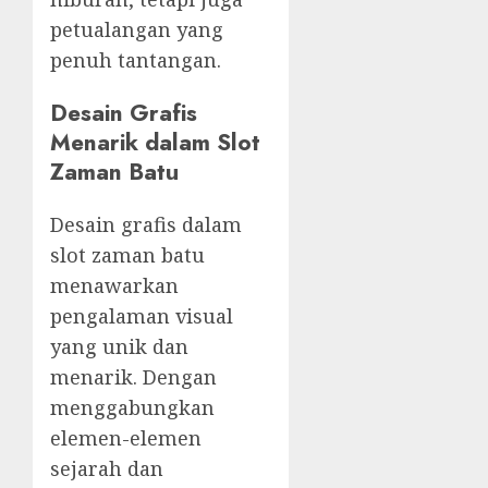
petualangan yang
penuh tantangan.
Desain Grafis
Menarik dalam Slot
Zaman Batu
Desain grafis dalam
slot zaman batu
menawarkan
pengalaman visual
yang unik dan
menarik. Dengan
menggabungkan
elemen-elemen
sejarah dan