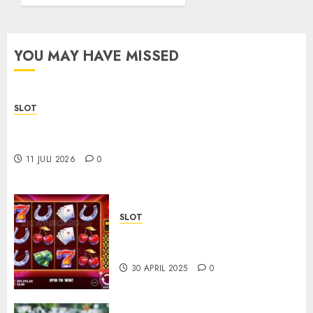
Semua
Kalangan
30 APRIL
YOU MAY HAVE MISSED
2025
0
SLOT
Cara Memilih Slot Maxwin yang Nyaman untuk
Pemula
11 JULI 2026
0
SLOT
Slot Online yang Cocok untuk
Semua Kalangan
30 APRIL 2025
0