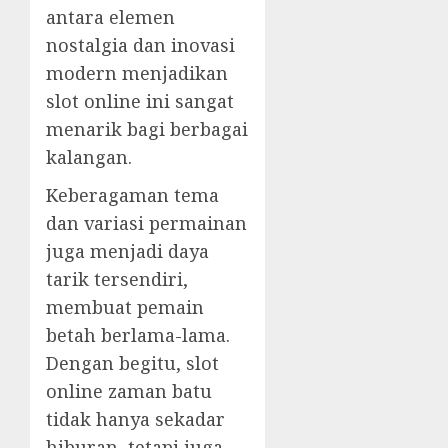
antara elemen
nostalgia dan inovasi
modern menjadikan
slot online ini sangat
menarik bagi berbagai
kalangan.
Keberagaman tema
dan variasi permainan
juga menjadi daya
tarik tersendiri,
membuat pemain
betah berlama-lama.
Dengan begitu, slot
online zaman batu
tidak hanya sekadar
hiburan, tetapi juga