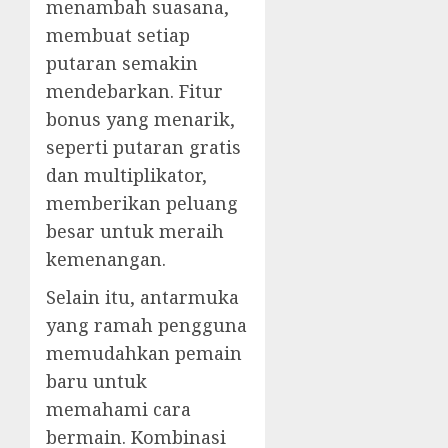
menambah suasana,
membuat setiap
putaran semakin
mendebarkan. Fitur
bonus yang menarik,
seperti putaran gratis
dan multiplikator,
memberikan peluang
besar untuk meraih
kemenangan.
Selain itu, antarmuka
yang ramah pengguna
memudahkan pemain
baru untuk
memahami cara
bermain. Kombinasi