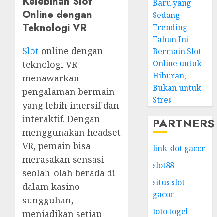
Kelebihan Slot
Baru yang
Online dengan
Sedang
Teknologi VR
Trending
Tahun Ini
Slot
online dengan
Bermain Slot
Online untuk
teknologi VR
Hiburan,
menawarkan
Bukan untuk
pengalaman bermain
Stres
yang lebih imersif dan
interaktif. Dengan
PARTNERS
menggunakan headset
VR, pemain bisa
link slot gacor
merasakan sensasi
slot88
seolah-olah berada di
situs slot
dalam kasino
gacor
sungguhan,
toto togel
menjadikan setiap