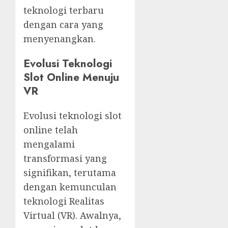
teknologi terbaru
dengan cara yang
menyenangkan.
Evolusi Teknologi
Slot Online Menuju
VR
Evolusi teknologi slot
online telah
mengalami
transformasi yang
signifikan, terutama
dengan kemunculan
teknologi Realitas
Virtual (VR). Awalnya,