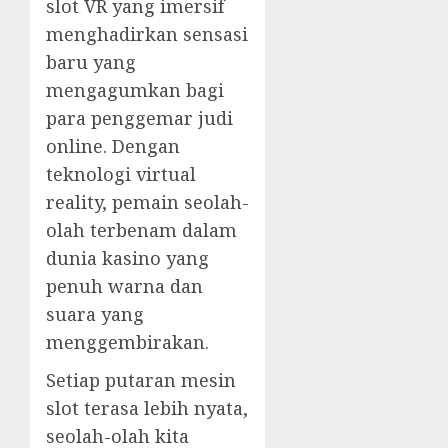
slot VR yang imersif
menghadirkan sensasi
baru yang
mengagumkan bagi
para penggemar judi
online. Dengan
teknologi virtual
reality, pemain seolah-
olah terbenam dalam
dunia kasino yang
penuh warna dan
suara yang
menggembirakan.
Setiap putaran mesin
slot terasa lebih nyata,
seolah-olah kita