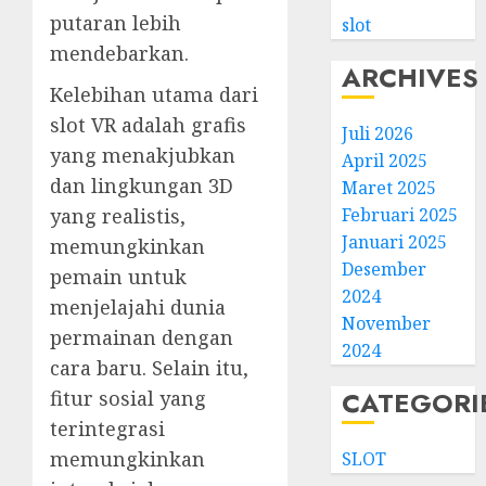
putaran lebih
slot
mendebarkan.
ARCHIVES
Kelebihan utama dari
slot VR adalah grafis
Juli 2026
yang menakjubkan
April 2025
dan lingkungan 3D
Maret 2025
yang realistis,
Februari 2025
Januari 2025
memungkinkan
Desember
pemain untuk
2024
menjelajahi dunia
November
permainan dengan
2024
cara baru. Selain itu,
CATEGORI
fitur sosial yang
terintegrasi
memungkinkan
SLOT