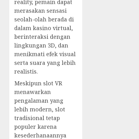
reality, pemain dapat
merasakan sensasi
seolah-olah berada di
dalam kasino virtual,
berinteraksi dengan
lingkungan 3D, dan
menikmati efek visual
serta suara yang lebih
realistis.
Meskipun slot VR
menawarkan
pengalaman yang
lebih modern, slot
tradisional tetap
populer karena
kesederhanaannya