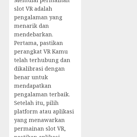
Memulai permainan
slot VR adalah
pengalaman yang
menarik dan
mendebarkan.
Pertama, pastikan
perangkat VR Kamu
telah terhubung dan
dikalibrasi dengan
benar untuk
mendapatkan
pengalaman terbaik.
Setelah itu, pilih
platform atau aplikasi
yang menawarkan
permainan slot VR,