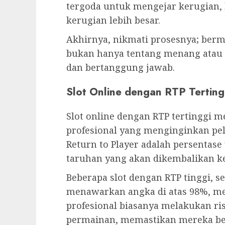
tergoda untuk mengejar kerugian, 
kerugian lebih besar.
Akhirnya, nikmati prosesnya; berm
bukan hanya tentang menang atau k
dan bertanggung jawab.
Slot Online dengan RTP Terting
Slot online dengan RTP tertinggi m
profesional yang menginginkan pel
Return to Player adalah persenta
taruhan yang akan dikembalikan k
Beberapa slot dengan RTP tinggi, s
menawarkan angka di atas 98%, m
profesional biasanya melakukan r
permainan, memastikan mereka ber