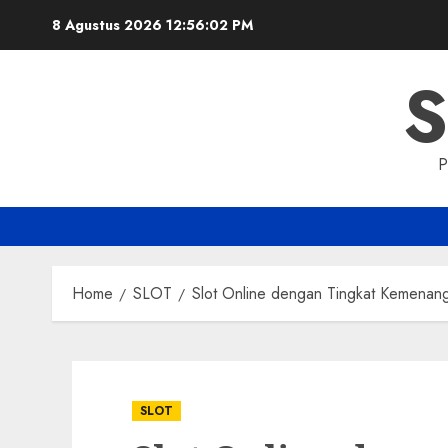
Skip
8 Agustus 2026
12:56:03 PM
to
content
P
Home
SLOT
Slot Online dengan Tingkat Kemenang
SLOT