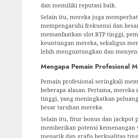
dan memiliki reputasi baik.
Selain itu, mereka juga memperhati
mempengaruhi frekuensi dan bes
memanfaatkan slot RTP tinggi, pe
keuntungan mereka, sekaligus me
lebih menguntungkan dan menyen
Mengapa Pemain Profesional Mem
Pemain profesional seringkali memi
beberapa alasan. Pertama, mereka m
tinggi, yang meningkatkan peluan
besar taruhan mereka.
Selain itu, fitur bonus dan jackpot
memberikan potensi kemenangan ya
menarik dan grafis berkualitas ti