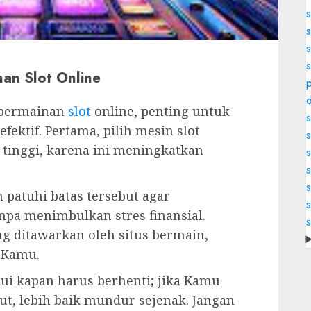
s
s
s
s
an Slot Online
p
 permainan
slot
online, penting untuk
s
ektif. Pertama, pilih mesin slot
s
tinggi, karena ini meningkatkan
s
s
s
 patuhi batas tersebut agar
s
pa menimbulkan stres finansial.
s
g ditawarkan oleh situs bermain,
 Kamu.
hui kapan harus berhenti; jika Kamu
t, lebih baik mundur sejenak. Jangan