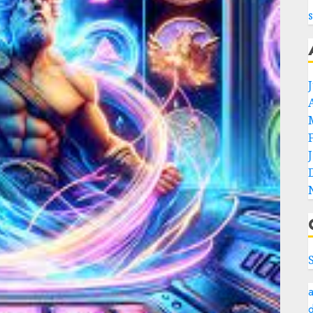
s
J
d