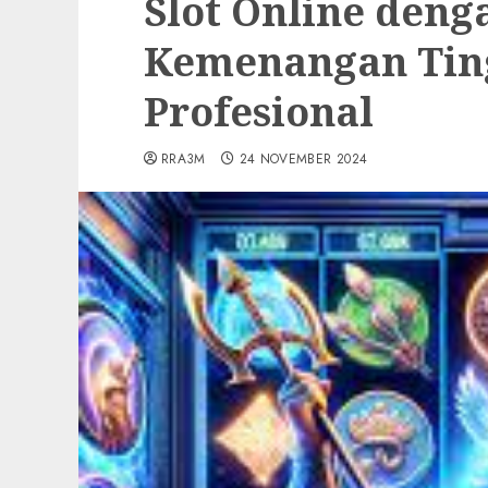
Slot Online deng
Kemenangan Tin
Profesional
RRA3M
24 NOVEMBER 2024