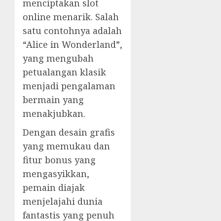
menciptakan slot
online menarik. Salah
satu contohnya adalah
“Alice in Wonderland”,
yang mengubah
petualangan klasik
menjadi pengalaman
bermain yang
menakjubkan.
Dengan desain grafis
yang memukau dan
fitur bonus yang
mengasyikkan,
pemain diajak
menjelajahi dunia
fantastis yang penuh