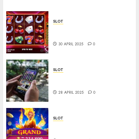
SLOT
Slot Online yang Cocok untuk
Semua Kalangan
30 APRIL 2025
0
SLOT
Tips Mendapatkan Jackpot di
Slot Online
28 APRIL 2025
0
SLOT
Game Slot Baru yang Sedang
Trending Tahun Ini