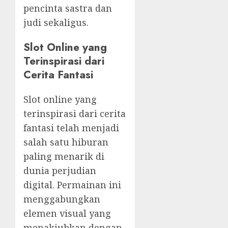
pencinta sastra dan
judi sekaligus.
Slot Online yang
Terinspirasi dari
Cerita Fantasi
Slot online yang
terinspirasi dari cerita
fantasi telah menjadi
salah satu hiburan
paling menarik di
dunia perjudian
digital. Permainan ini
menggabungkan
elemen visual yang
menakjubkan dengan