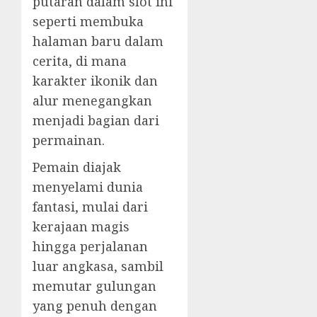
putaran dalam slot ini
seperti membuka
halaman baru dalam
cerita, di mana
karakter ikonik dan
alur menegangkan
menjadi bagian dari
permainan.
Pemain diajak
menyelami dunia
fantasi, mulai dari
kerajaan magis
hingga perjalanan
luar angkasa, sambil
memutar gulungan
yang penuh dengan