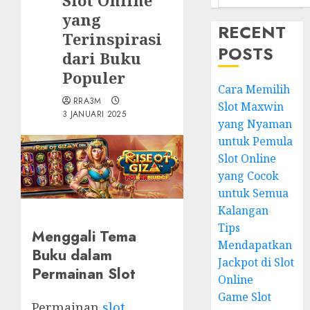
Slot Online
yang
RECENT
Terinspirasi
POSTS
dari Buku
Populer
Cara Memilih
RRA3M
Slot Maxwin
3 JANUARI 2025
yang Nyaman
untuk Pemula
Slot Online
yang Cocok
untuk Semua
Kalangan
Tips
Menggali Tema
Mendapatkan
Buku dalam
Jackpot di Slot
Permainan Slot
Online
Game Slot
Permainan
slot